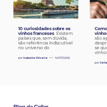
10 curiosidades sobre os
Como 
vinhos franceses
Existem
vinho
países que, sem dúvida,
são a
são referência indiscutível
despr
no universo do
se qu
vinho
por
Isabella Oliveira
14/07/2026
por
Cell
Blog da Cellar