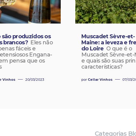
são produzidos os
Muscadet Sèvre-et-
s brancos?
Eles não
Maine: a leveza e fr
penas fáceis e
do Loire
O que é o
etensiosos Engana-
Muscadet Sèvre-et-
em pensa que os
e quais são suas prin
s
características?
ar Vinhos
20/03/2023
por
Cellar Vinhos
07/03/2
Categorias Bl