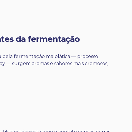
tes da fermentação
 pela fermentação malolática — processo
y — surgem aromas e sabores mais cremosos,
utilizam técnicas como o contato com as borras