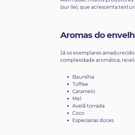
(
sur lie
), que acrescenta textur
Aromas do envel
Já os exemplares amadurecido
complexidade aromática, reve
Baunilha
Toffee
Caramelo
Mel
Avelã torrada
Coco
Especiarias doces