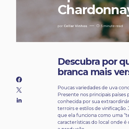
Chardonna
por
Cellar Vinhos
5 minute read
Descubra por qu
branca mais ver
Poucas variedades de uva conq
Presente nos principais países
conhecida por sua extraordinár
terroirs e estilos de vinificaçã
que ela funciona como uma “te
características do local onde 