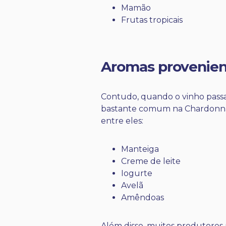
Mamão
Frutas tropicais
Aromas provenien
Contudo, quando o vinho passa
bastante comum na Chardonna
entre eles:
Manteiga
Creme de leite
Iogurte
Avelã
Amêndoas
Além disso, muitos produtores 